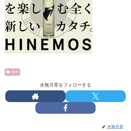
BAR
水無月零をフォローする
水無月零