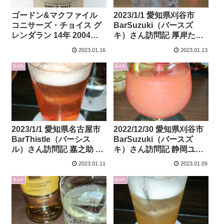
ゴードン&マクファイル
2023/1/1 愛知県刈谷市
コニサーズ・チョイス グ
BarSuzuki（バースズ
レンダラン 14年 2004
キ）さん訪問記 厚岸たい
57.1度のレビューです
せつのレビューもあり
2023.01.16
2023.01.13
BAR
BAR
2023/1/1 愛知県名古屋市
2022/12/30 愛知県刈谷市
BarThistle（バーシス
BarSuzuki（バースズ
ル）さん訪問記 嘉之助 ル
キ）さん訪問記 静岡ユナ
ビンズベースさんPBのレ
イテッドS イチローズモ
2023.01.11
2023.01.09
ビューもあり
ルト＆グレーン 百世不磨
のレビューもしています
BAR
BAR