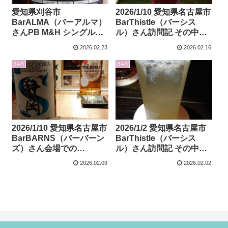
愛知県刈谷市
2026/1/10 愛知県名古屋市
BarALMA（バーアルマ）
BarThistle（バーシス
さんPB M&H シングルカ
ル）さん訪問記 その中で
スク 2nd Fill STR 2019-
香港のAbyssWhiskyBar
2026.02.23
2026.02.16
2025 69.3%のレビューで
さんPBのクライヌリッシ
す
ュのレビューもあり
BAR
BAR
2026/1/10 愛知県名古屋市
2026/1/2 愛知県名古屋市
BarBARNS（バーバーン
BarThistle（バーシス
ズ）さん会場での
ル）さん訪問記 その中で
GAIAFLOW（ガイアフロ
シングルキャスクのロン
2026.02.09
2026.02.02
ー）さんテイスティング
グモーン10年、Barライカ
会に参加してきました
ードさんPBシークレット
スペイサイド27年のレビ
ューもあり