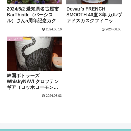
2024/6/2 愛知県名古屋市
Dewar’s FRENCH
BarThistle（バーシス
SMOOTH 40度 8年 カルヴ
ル）さん5周年記念カクテ
ァドスカスクフィニッシ
ルパーティーに参加して
ュのレビューです
2024.06.10
2024.06.06
きました
ウイスキー
韓国ボトラーズ
WhiskyNAVI クロフテン
ギア（ロッホローモン
ド）、2007年蒸留、15
2024.06.03
年、54.8度のレビューで
す。in 愛知県名古屋市
Barfinchさん