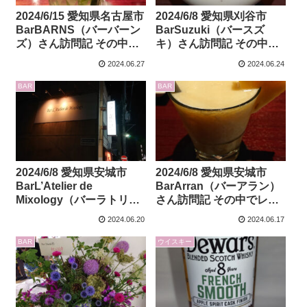
2024/6/15 愛知県名古屋市
2024/6/8 愛知県刈谷市
BarBARNS（バーバーン
BarSuzuki（バースズ
ズ）さん訪問記 その中で
キ）さん訪問記 その中で
BarKitchen＆
厚岸の穀雨とトリックス
2024.06.27
2024.06.24
GoldenPromiseさんのス
ターのシークレットロー
トラスアイラと
ランド9年のレビューもあ
BAR
BAR
WhiskyHOOPのリンドー
り
ズのレビューもあり
2024/6/8 愛知県安城市
2024/6/8 愛知県安城市
BarL’Atelier de
BarArran（バーアラン）
Mixology（バーラトリエ
さん訪問記 その中でレデ
デュ ミクソロジー）さん
ィオブザグレンのブレア
2024.06.20
2024.06.17
訪問記
ソール8年のレビューもあ
り
BAR
ウイスキー