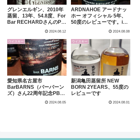
グレンエルギン、2010年
ARDNAHOE アードナッ
蒸留、13年、54.8度、For
ホー オフィシャル 5年、
Bar RECHARDさんのPB
50度のレビューです。in
のレビューです。for 愛知
愛知県刈谷市
2024.08.12
2024.08.08
県刈谷市 BarQuanz（バ
BarSuzuki（バースズ
ーカンシュ）さん
キ）さん
ウイスキー
ウイスキー
愛知県名古屋市
新潟亀田蒸留所 NEW
BarBARNS（バーバーン
BORN 2YEARS、55度の
ズ）さん22周年記念PB
レビューです
KANOSUKE、5年、61度
2024.08.05
2024.08.01
のレビューです