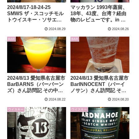
2024/8/17-18-24-25
マッカラン 1993年蒸留、
SMWS ザ・スコッチモル
18年、43度、台湾？経由
トウイスキー・ソサエテ
物のレビューです。in 愛
ィさんテイスティング会
知県刈谷市
2024.08.29
2024.08.26
in 愛知県名古屋市
BarSuzuki（バースズ
BarBARNS（バーバーン
キ）さん
BAR
BAR
ズ）さん会場
2024/8/13 愛知県名古屋市
2024/8/13 愛知県名古屋市
BarBARNS（バーバーン
BarINNOCENT（バーイ
ズ）さん訪問記 その中で
ノサン）さん訪問記 その
SMWS1.261と秋田屋アー
中でフランソワ ヴォワイ
2024.08.22
2024.08.20
トコレクションのグレン
エ オルダージュのレビュ
ギリー10年のレビューも
ーもしています
ウイスキー
ウイスキー
あり