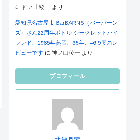
に
神ノ山稜一
より
愛知県名古屋市 BarBARNS（バーバーン
ズ）さん22周年ボトル シークレットハイ
ランド、1985年蒸留、35年、46.9度のレ
ビューです
に
神ノ山稜一
より
プロフィール
水無月零