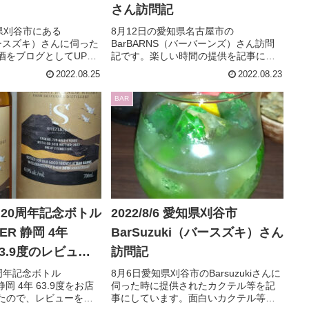
さん訪問記
県刈谷市にある
8月12日の愛知県名古屋市の
（バースズキ）さんに伺った
BarBARNS（バーバーンズ）さん訪問
酒をブログとしてUPし
記です。楽しい時間の提供を記事にし
るのであれば貴方も行
ています。
2022.08.25
2022.08.23
がですか？
BAR
NS 20周年記念ボトル
2022/8/6 愛知県刈谷市
ER 静岡 4年
BarSuzuki（バースズキ）さん
2 63.9度のレビュー
訪問記
20周年記念ボトル
8月6日愛知県刈谷市のBarsuzukiさんに
 静岡 4年 63.9度をお店
伺った時に提供されたカクテル等を記
たので、レビューを記
事にしています。面白いカクテル等を