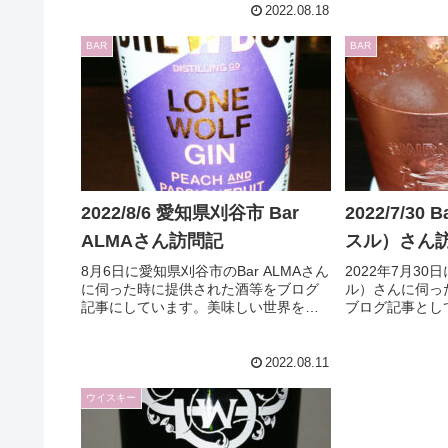
ました。オリジナリティ溢れる酒をお
事にしました。
2022.08.18
楽しみください。
イスキーがまた
りました。おま
BAR
BAR
クとして流通し
グルモルトとの
2022/8/6 愛知県刈谷市 Bar
2022/7/30 
ALMAさん訪問記
スル）さん
8月6日に愛知県刈谷市のBar ALMAさん
2022年7月30日
に伺った時に提供された酒等をブログ
ル）さんに伺っ
記事にしています。美味しい世界をお
ブログ記事とし
楽しみください。
しいオリジナル
れ楽しめました
2022.08.11
ウイスキー