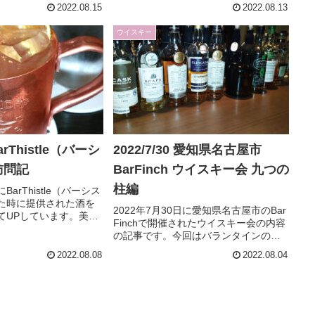
素晴らしく美味しいウ
紹介してますよ。
2022.08.15
2022.08.13
手元に増えることにな
けでプライベートカス
ウイスキー
た別の静岡蒸留所シン
比較もしています。
BarThistle（バーシ
2022/7/30 愛知県名古屋市
訪問記
BarFinch ウイスキー会 九つの
柱編
にBarThistle（バーシス
た時に提供された酒を
2022年7月30日に愛知県名古屋市のBar
てUPしています。美味
Finchで開催されたウイスキー会の内容
カクテルをまた提供さ
の記事です。今回はバランタインの構
。
成原酒をそれぞれ飲んでおり、それの
2022.08.08
2022.08.04
記事となります。