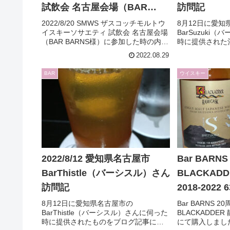
試飲会 名古屋会場（BAR
訪問記
BARNS様）に参加しました
2022/8/20 SMWS ザスコッチモルトウ
8月12日に愛知
イスキーソサエティ 試飲会 名古屋会場
BarSuzuki
（BAR BARNS様）に参加した時の内容
時に提供された
をブログ記事にしました。購入又は入
ました。気にな
2022.08.29
会のご参考にでもどうぞ。
ってみてはいか
BAR
ウイスキー
2022/8/12 愛知県名古屋市
Bar BAR
BarThistle（バーシスル）さん
BLACKADD
訪問記
2018-202
です。
8月12日に愛知県名古屋市の
Bar BARNS 
BarThistle（バーシスル）さんに伺った
BLACKADDER
時に提供されたものをブログ記事にし
にて購入しまし