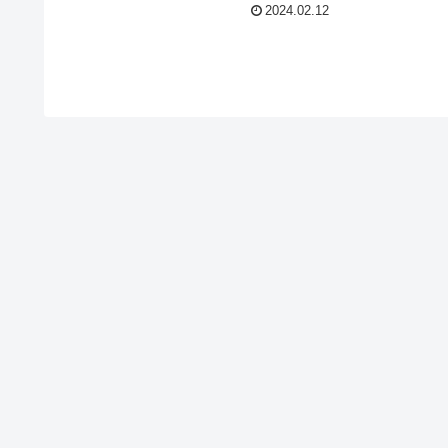
のレビューもあり
でカーンモアのグレンマレイとキャッ
す。
2024.02.12
トウォーキングのクライヌリッシュの
レビューもしています。