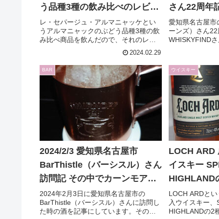
う品種3種の飲み比べのレビュ
さん22周年
ーです in 愛知県名古屋市
WHISKYF
レ・セパージュ・アルマニャッケとい
愛知県名古屋市の
うアルマニャックのぶどう品種3種の飲
ーンズ）さん2
BarINNOCENT（バーイノサ
ル Cooley
み比べ商品を飲んだので、それのレビ
WHISKYFI
ン）
留 22年 5
ューをしています。
れたボトルである
2024.02.29
2001年蒸留、2
す。
です。
BAR
ウイスキー
2024/2/3 愛知県名古屋市
LOCH AR
BarThistle（バーシスル）さん
イスキー SP
訪問記 その中でカーンモアの
HIGHLAN
グレンマレイとキャットウォ
す
2024年2月3日に愛知県名古屋市の
LOCH ARD
BarThistle（バーシスル）さんに訪問し
入ウイスキー、SP
ーキングのクライヌリッシュ
た時の酒を記事にしています。その中
HIGHLAND