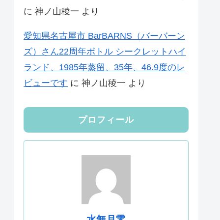
に
神ノ山稜一
より
愛知県名古屋市 BarBARNS（バーバーン
ズ）さん22周年ボトル シークレットハイ
ランド、1985年蒸留、35年、46.9度のレ
ビューです
に
神ノ山稜一
より
プロフィール
水無月零