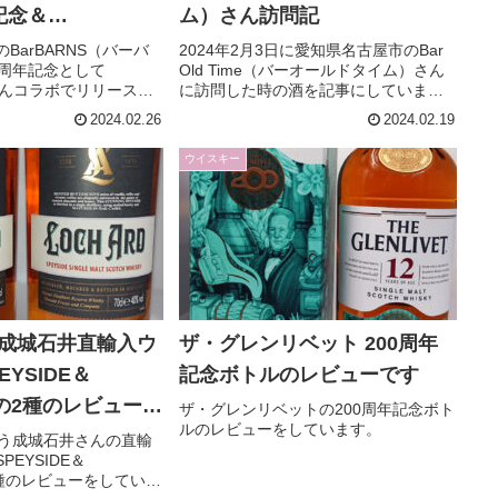
記念＆
ム）さん訪問記
INDさんコラボボト
BarBARNS（バーバ
2024年2月3日に愛知県名古屋市のBar
2周年記念として
Old Time（バーオールドタイム）さん
 クーリー 2001年蒸
NDさんコラボでリリースさ
に訪問した時の酒を記事にしていま
5.1度のレビューで
Cooley、クーリー、
す。
2024.02.26
2024.02.19
2年、55.1度のレビュー
ウイスキー
D 成城石井直輸入ウ
ザ・グレンリベット 200周年
EYSIDE＆
記念ボトルのレビューです
Dの2種のレビューで
ザ・グレンリベットの200周年記念ボト
ルのレビューをしています。
という成城石井さんの直輸
EYSIDE＆
の2種のレビューをしていま