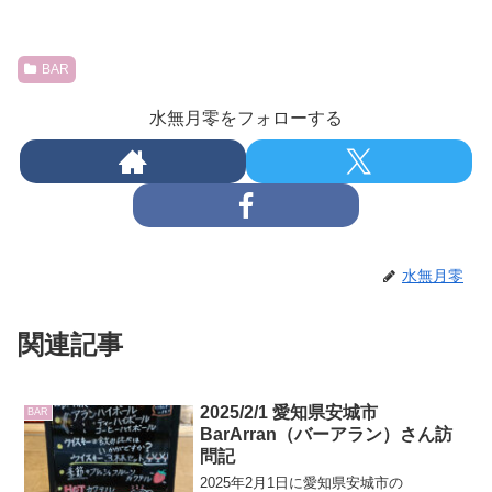
BAR
水無月零をフォローする
水無月零
関連記事
2025/2/1 愛知県安城市
BAR
BarArran（バーアラン）さん訪
問記
2025年2月1日に愛知県安城市の