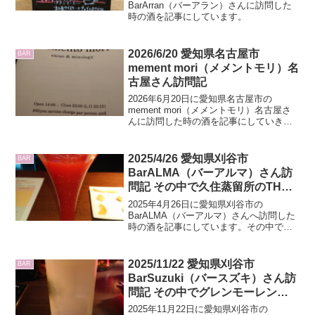
BarArran（バーアラン）さんに訪問した
時の酒を記事にしています。
2026/6/20 愛知県名古屋市
BAR
mement mori（メメントモリ）名
古屋さん訪問記
2026年6月20日に愛知県名古屋市の
mement mori（メメントモリ）名古屋さ
んに訪問した時の酒を記事にしていきま
す
2025/4/26 愛知県刈谷市
BAR
BarALMA（バーアルマ）さん訪
問記 その中で久住蒸留所のTHE
FIRSTのレビューもあり
2025年4月26日に愛知県刈谷市の
BarALMA（バーアルマ）さんへ訪問した
時の酒を記事にしています。その中で久
住蒸留所のTHE FIRSTのレビューもして
います。
2025/11/22 愛知県刈谷市
BAR
BarSuzuki（バースズキ）さん訪
問記 その中でグレンモーレンジ
SPICEとスノーフレークのグレン
2025年11月22日に愛知県刈谷市の