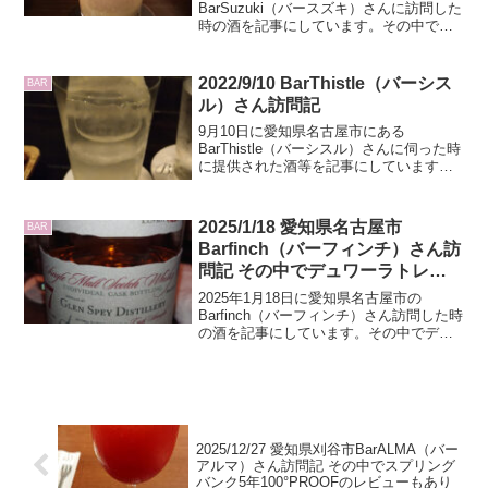
マレイ12年のレビューもあり
BarSuzuki（バースズキ）さんに訪問した
時の酒を記事にしています。その中でグ
レンモーレンジSPICEとスノーフレーク
のグレンマレイ12年のレビューもしてい
ます
2022/9/10 BarThistle（バーシス
BAR
ル）さん訪問記
9月10日に愛知県名古屋市にある
BarThistle（バーシスル）さんに伺った時
に提供された酒等を記事にしています。
お楽しみください。
2025/1/18 愛知県名古屋市
BAR
Barfinch（バーフィンチ）さん訪
問記 その中でデュワーラトレー
のグレンスペイ27年とウイスキー
2025年1月18日に愛知県名古屋市の
マガジンのクラガンモア22年のレ
Barfinch（バーフィンチ）さん訪問した時
の酒を記事にしています。その中でデュ
ビューもあり
ワーラトレーのグレンスペイ27年とウイ
スキーマガジンのクラガンモア22年のレ
ビューもあります。
2025/12/27 愛知県刈谷市BarALMA（バー
アルマ）さん訪問記 その中でスプリング
バンク5年100°PROOFのレビューもあり