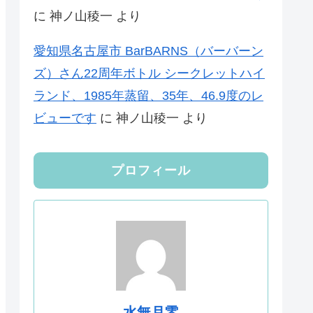
に
神ノ山稜一
より
愛知県名古屋市 BarBARNS（バーバーン
ズ）さん22周年ボトル シークレットハイ
ランド、1985年蒸留、35年、46.9度のレ
ビューです
に
神ノ山稜一
より
プロフィール
水無月零