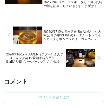
BarSuzuki（バースズキ）さんに伺った時
の酒を記事にしていきます。まずはトッ
プ画像のラベンダージンのカクテルで
す。クロモジの漬け込みとシンガニを使
ってフローラルかつ華やかな感じでスッ
キリ飲めましたね...
2024/2/17 愛知県刈谷市 BarALMAさん訪
問記 その中でM&HのAPEXムートンワイ
ンカスクとボムグラネイトカスクのレビ
ューをしています
2024/3/16-17 RUDDER（ラダー）さんテ
イスティング会 in 愛知県名古屋市
BarBARNS（バーバーンズ）さん会場の
レビューです
コメント
コメントを書き込む