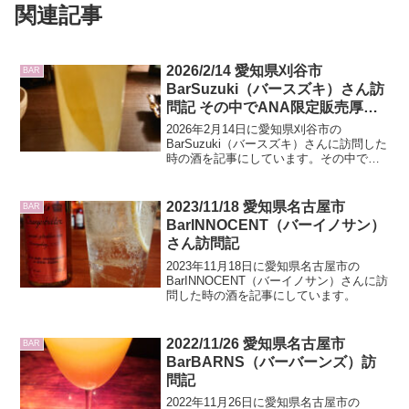
関連記事
2026/2/14 愛知県刈谷市
BAR
BarSuzuki（バースズキ）さん訪
問記 その中でANA限定販売厚岸
の3種のレビューもあり
2026年2月14日に愛知県刈谷市の
BarSuzuki（バースズキ）さんに訪問した
時の酒を記事にしています。その中で
ANA限定販売厚岸の3種のレビューもして
います
2023/11/18 愛知県名古屋市
BAR
BarINNOCENT（バーイノサン）
さん訪問記
2023年11月18日に愛知県名古屋市の
BarINNOCENT（バーイノサン）さんに訪
問した時の酒を記事にしています。
2022/11/26 愛知県名古屋市
BAR
BarBARNS（バーバーンズ）訪
問記
2022年11月26日に愛知県名古屋市の