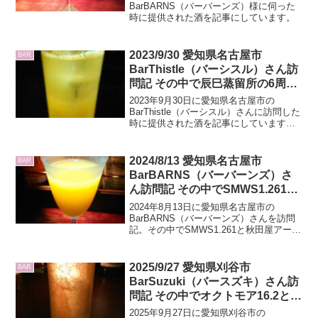
BarBARNS（バーバーンズ）様に伺った
時に提供された酒を記事にしています。
2023/9/30 愛知県名古屋市
BAR
BarThistle（バーシスル）さん訪
問記 その中で辰巳蒸留所の6周年
記念ボトルのジンのレビューもあ
2023年9月30日に愛知県名古屋市の
り
BarThistle（バーシスル）さんに訪問した
時に提供された酒を記事にしています。
その中で辰巳蒸留所の6周年記念ボトルの
ジンのレビューもしています。
2024/8/13 愛知県名古屋市
BAR
BarBARNS（バーバーンズ）さ
ん訪問記 その中でSMWS1.261と
秋田屋アートコレクションのグレ
2024年8月13日に愛知県名古屋市の
ンギリー10年のレビューもあり
BarBARNS（バーバーンズ）さんを訪問
記。その中でSMWS1.261と秋田屋アート
コレクションのグレンギリー10年のレビ
ューもしています。
2025/9/27 愛知県刈谷市
BAR
BarSuzuki（バースズキ）さん訪
問記 その中でオクトモア16.2と
16.3のレビューもあり
2025年9月27日に愛知県刈谷市の