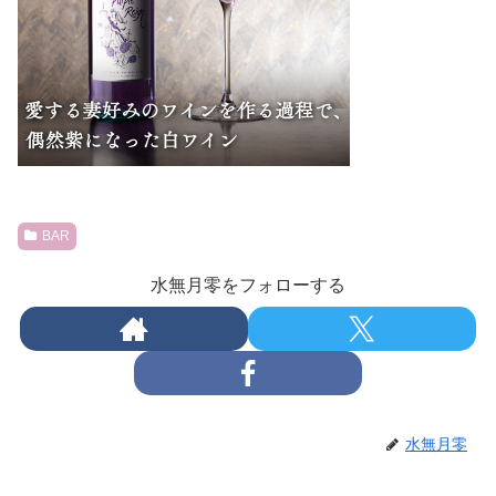
BAR
水無月零をフォローする
水無月零