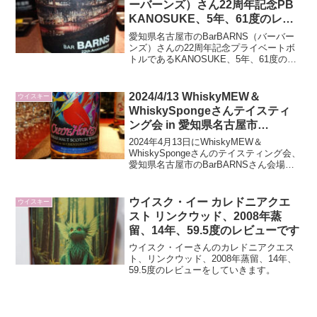
ーバーンズ）さん22周年記念PB
KANOSUKE、5年、61度のレビ
ューです
愛知県名古屋市のBarBARNS（バーバー
ンズ）さんの22周年記念プライベートボ
トルであるKANOSUKE、5年、61度のレ
ビューをしています。
2024/4/13 WhiskyMEW＆
ウイスキー
WhiskySpongeさんテイスティ
ング会 in 愛知県名古屋市
BarBARNS（バーバーンズ）さ
2024年4月13日にWhiskyMEW＆
ん会場のレビュー（写真かなり多
WhiskySpongeさんのテイスティング会、
愛知県名古屋市のBarBARNSさん会場で
め）
の酒のレビューをしています。
ウイスク・イー カレドニアクエ
ウイスキー
スト リンクウッド、2008年蒸
留、14年、59.5度のレビューです
ウイスク・イーさんのカレドニアクエス
ト、リンクウッド、2008年蒸留、14年、
59.5度のレビューをしていきます。