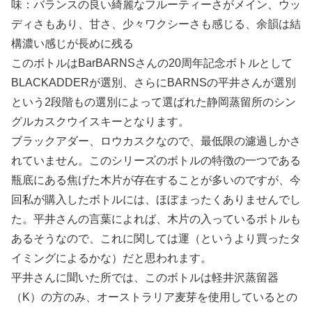
味：バランスの良い綺麗なフルーティーさがメイン、ウッ
ディさもあり、甘さ、少々ワクシーさも感じる、余韻は結
構濃い感じが長めに残る
このボトルはBarBARNSさんの20周年記念ボトルとして
BLACKADDERが選別、さらにBARNSの平井さんが選別
という2段階もの選別によって選ばれた静岡蒸留所のシン
グルカスクウイスキーとなります。
ブラックアダー、ロウカスクなので、最低限の濾過しかさ
れていません。このシリーズのボトルの特徴の一つである
瓶底にある焦げた木片が存在することが多いのですが、今
回私が購入したボトルには、ほぼまったくありませんでし
た。平井さんの言葉によれば、木片の入っているボトルも
あるそうなので、これに関しては運（というより買ったタ
イミングによるかな）だと思われます。
平井さんに聞いた所では、このボトルは軽井沢蒸留器
（K）の方のみ、オーストラリア麦芽を使用しているとの