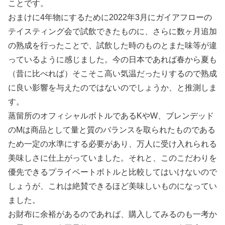
ことです。
おまけに4年物にするために2022年3月にガイアフローの
テイスティング会で試飲できたものに、さらに数ヶ月追加
の熟成を行ったことで、試飲した時のものとまた味等が違
っているように感じました。今の日本であれば春から夏も
（昔に比べれば）そこそこ高い気温だったりするので熟成
に良い影響を与えたのではないのでしょうか、と推測しま
す。
蒸留所のオフィシャルボトルであるKやW、ブレンデッド
のMは商品として量と質のバランスを取られたものである
ため一定の水準にする必要があり、万人に受け入れられる
美味しさに仕上がっていました。それと、このこだわりを
優先できるプライベートボトルと比較してはいけないので
しょうが、これは絶賛できるほど美味しいものになってい
ました。
お財布に余裕があるのであれば、購入してみるのも一考か