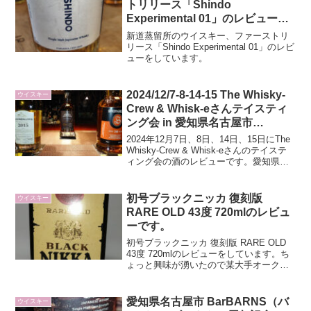
トリリース「Shindo
Experimental 01」のレビューで
す
新道蒸留所のウイスキー、ファーストリ
リース「Shindo Experimental 01」のレビ
ューをしています。
2024/12/7-8-14-15 The Whisky-
ウイスキー
Crew & Whisk-eさんテイスティ
ング会 in 愛知県名古屋市
BarBARNS（バーバーンズ）さ
2024年12月7日、8日、14日、15日にThe
ん会場
Whisky-Crew & Whisk-eさんのテイステ
ィング会の酒のレビューです。愛知県名
古屋市のBarBARNS（バーバーンズ）さ
んを会場にして開催されていました。
初号ブラックニッカ 復刻版
ウイスキー
RARE OLD 43度 720mlのレビュ
ーです。
初号ブラックニッカ 復刻版 RARE OLD
43度 720mlのレビューをしています。ち
ょっと興味が湧いたので某大手オークシ
ョンサイトから入手してみました。
愛知県名古屋市 BarBARNS（バ
ウイスキー