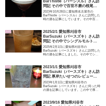
BarThistle（バーシスル）さん訪
問記 その中で百世不磨の桜尾、
2018年蒸留、4年、54度のレビュ
2023年10月28日に愛知県名古屋市の
ーもあり
BarThistle（バーシスル）さんに訪問した
時の酒を記事にしています。その中百世
不磨の桜尾、2018年蒸留、4年、54度の
レビューもしています。
2025/2/1 愛知県刈谷市
BAR
BarSuzuki（バースズキ）さん訪
問記 その中でシングルモルトオ
ブスコットランドのリンクウッド
2025年2月1日に愛知県刈谷市の
10年のレビューもあり
BarSuzuki（バースズキ）さんに訪問した
時の酒を記事にしました。その中でシン
グルモルトオブスコットランドのリンク
ウッド10年のレビューもしています
2023/1/1 愛知県刈谷市
BAR
BarSuzuki（バースズキ）さん訪
問記 厚岸たいせつのレビューも
あり
2023年1月1日に愛知県刈谷市の
BarSuzuki（バースズキ）さんに伺った時
の酒を記事にしています。この中で厚
岸、たいせつのレビューもしています。
2023/9/16 愛知県刈谷市
BAR