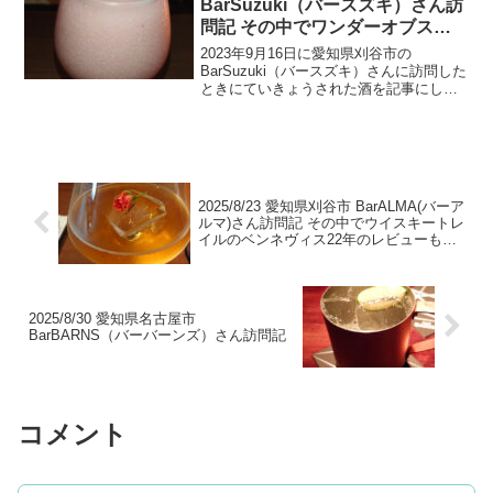
BarSuzuki（バースズキ）さん訪
問記 その中でワンダーオブスピ
リッツのオーヘントッシャンと厚
2023年9月16日に愛知県刈谷市の
岸のはくろのレビューあり
BarSuzuki（バースズキ）さんに訪問した
ときにていきょうされた酒を記事にして
います。この記事の中でワンダーオブス
ピリッツのオーヘントッシャンと厚岸の
はくろのレビューもしています。
2025/8/23 愛知県刈谷市 BarALMA(バーア
ルマ)さん訪問記 その中でウイスキートレ
イルのベンネヴィス22年のレビューもあ
り
2025/8/30 愛知県名古屋市
BarBARNS（バーバーンズ）さん訪問記
コメント