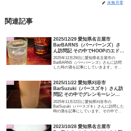
水無月零
関連記事
2025/12/29 愛知県名古屋市
BAR
BarBARNS（バーバーンズ）さ
ん訪問記 その中でHOOPのエドラ
ダワー11年、ロングモーン26
2025年12月29日に愛知県名古屋市の
年、SAKESHOPSATOのベンリ
BarBARNS（バーバーンズ）さんに訪問
した時の酒を記事にしていきます。その
アック18年のレビューもあり
中でHOOPのエドラダワー11年、ロング
モーン26年、SAKESHOPSATOのベンリ
アック18年のレビューもしています。
2025/11/22 愛知県刈谷市
BAR
BarSuzuki（バースズキ）さん訪
問記 その中でグレンモーレンジ
SPICEとスノーフレークのグレン
2025年11月22日に愛知県刈谷市の
マレイ12年のレビューもあり
BarSuzuki（バースズキ）さんに訪問した
時の酒を記事にしています。その中でグ
レンモーレンジSPICEとスノーフレーク
のグレンマレイ12年のレビューもしてい
ます
2023/10/28 愛知県名古屋市
BAR