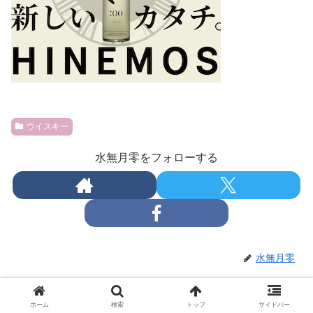
ウイスキー
水無月零をフォローする
水無月零
関連記事
ホーム
検索
トップ
サイドバー