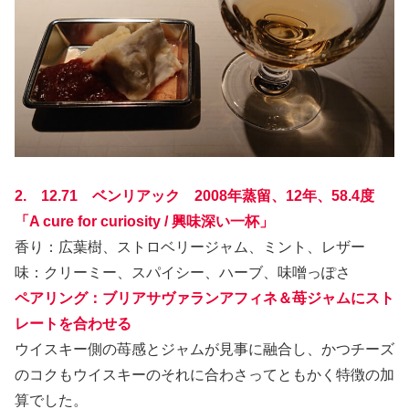
2. 12.71 ベンリアック 2008年蒸留、12年、58.4度
「A cure for curiosity / 興味深い一杯」
香り：広葉樹、ストロベリージャム、ミント、レザー
味：クリーミー、スパイシー、ハーブ、味噌っぽさ
ペアリング：ブリアサヴァランアフィネ＆苺ジャムにスト
レートを合わせる
ウイスキー側の苺感とジャムが見事に融合し、かつチーズ
のコクもウイスキーのそれに合わさってともかく特徴の加
算でした。