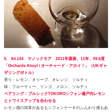
5. 64.144 マノックモア 2011年蒸留、11年、59.6度
「Orchards Ahoy! / オーチャード・アホイ！」
（UKギャ
ザリングボトル）
香り：レモン、オリーブ、オレンジ、ソルティ
味：フルーティー、リンゴ、メロン、ソルティ
ペアリング：ブルシックTOKOROシフォン瀬戸内レモン
とトワイスアップを合わせる
レモン感の加算があるもシフォンケーキのふんわり感もあ