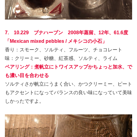
7. 10.229 ブナハーブン 2008年蒸留、12年、61.6度
「Mexican mixed pebbles / メキシコの小石」
香り：スモーク、ソルティ、フルーツ、チョコレート
味：クリーミー、砂糖、紅茶感、ソルティ、ライム
ペアリング：煮帆立にトワイスアップかちょっと加水、で
も濃い目を合わせる
ソルティさが帆立にうまく合い、かつクリーミー、ピート
もアクセントになってバランスの良い味になっていて美味
しかったですよ。