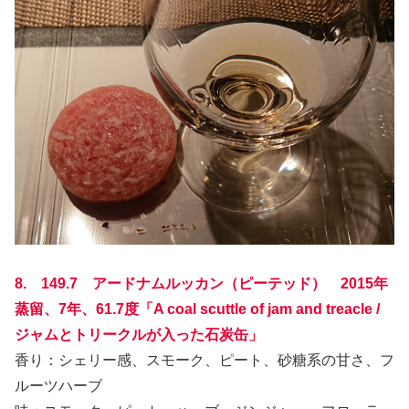
8. 149.7 アードナムルッカン（ピーテッド） 2015年
蒸留、7年、61.7度「A coal scuttle of jam and treacle /
ジャムとトリークルが入った石炭缶」
香り：シェリー感、スモーク、ピート、砂糖系の甘さ、フ
ルーツハーブ