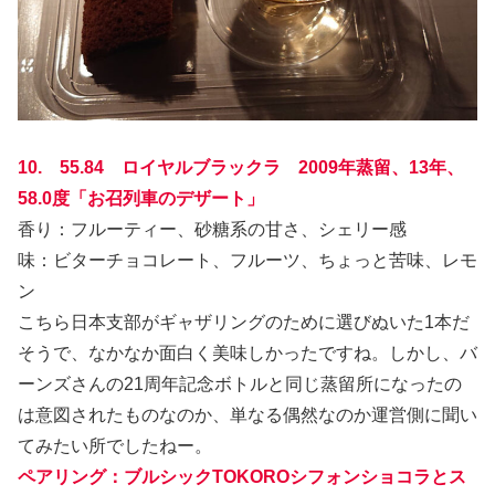
10. 55.84 ロイヤルブラックラ 2009年蒸留、13年、
58.0度「お召列車のデザート」
香り：フルーティー、砂糖系の甘さ、シェリー感
味：ビターチョコレート、フルーツ、ちょっと苦味、レモ
ン
こちら日本支部がギャザリングのために選びぬいた1本だ
そうで、なかなか面白く美味しかったですね。しかし、バ
ーンズさんの21周年記念ボトルと同じ蒸留所になったの
は意図されたものなのか、単なる偶然なのか運営側に聞い
てみたい所でしたねー。
ペアリング：ブルシックTOKOROシフォンショコラとス