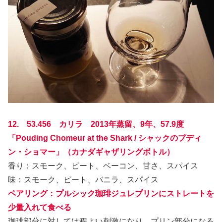
12. 53.456 カリラ 2013年蒸留、9年、57.9度
「Pouding Chomeur at the Shark / シャックのプディ
ン・ショマー」（カナダギャザリングボトル）
香り：スモーク、ピート、ベーコン、甘さ、スパイス
味：スモーク、ピート、バニラ、スパイス
ペアリング：プルシック珈琲ジュレプリンにストレートを
少量入れて食べる
珈琲部分に対しては程よい刺激になり、プリン部分になる