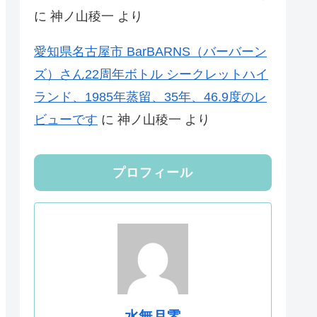
に
神ノ山稜一
より
愛知県名古屋市 BarBARNS（バーバーン
ズ）さん22周年ボトル シークレットハイ
ランド、1985年蒸留、35年、46.9度のレ
ビューです
に
神ノ山稜一
より
プロフィール
水無月零