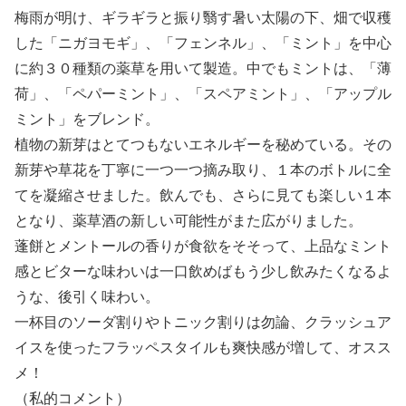
梅雨が明け、ギラギラと振り翳す暑い太陽の下、畑で収穫
した「ニガヨモギ」、「フェンネル」、「ミント」を中心
に約３０種類の薬草を用いて製造。中でもミントは、「薄
荷」、「ペパーミント」、「スペアミント」、「アップル
ミント」をブレンド。
植物の新芽はとてつもないエネルギーを秘めている。その
新芽や草花を丁寧に一つ一つ摘み取り、１本のボトルに全
てを凝縮させました。飲んでも、さらに見ても楽しい１本
となり、薬草酒の新しい可能性がまた広がりました。
蓬餅とメントールの香りが食欲をそそって、上品なミント
感とビターな味わいは一口飲めばもう少し飲みたくなるよ
うな、後引く味わい。
一杯目のソーダ割りやトニック割りは勿論、クラッシュア
イスを使ったフラッペスタイルも爽快感が増して、オスス
メ！
（私的コメント）