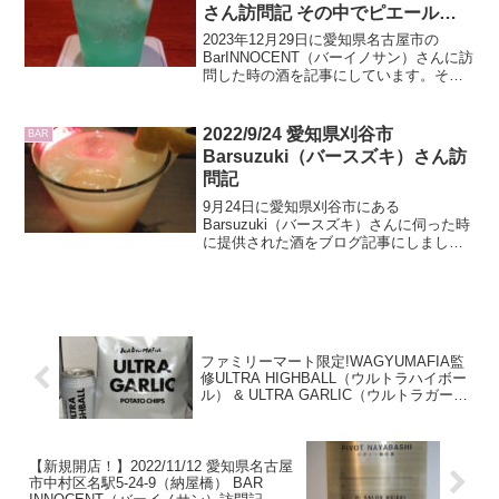
さん訪問記 その中でピエールヴ
ァレのVS、XXOとシャトー・
2023年12月29日に愛知県名古屋市の
ド・ラキーの30年のレビューもあ
BarINNOCENT（バーイノサン）さんに訪
問した時の酒を記事にしています。その
り
中でピエールヴァレのVS、XXOとシャト
ー・ド・ラキーの30年のレビューもして
います。
2022/9/24 愛知県刈谷市
BAR
Barsuzuki（バースズキ）さん訪
問記
9月24日に愛知県刈谷市にある
Barsuzuki（バースズキ）さんに伺った時
に提供された酒をブログ記事にしまし
た。
ファミリーマート限定!WAGYUMAFIA監
修ULTRA HIGHBALL（ウルトラハイボー
ル） & ULTRA GARLIC（ウルトラガーリ
ック）のレビューです
【新規開店！】2022/11/12 愛知県名古屋
市中村区名駅5-24-9（納屋橋） BAR