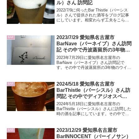
ル）さん 訪問記
2022/7/9に伺ったBar Thistle（バーシス
ル）さんで提供された酒等をブログ記事
にしています。相変わらず工夫をこらし
たものを提供してくれました。
2023/7/29 愛知県名古屋市
BAR
BarNave（バーネイブ）さん訪問
記 その中で丹波蒸留所の3年物の
ウイスキーのレビューもあり【初
2023年7月29日に愛知県名古屋市の
訪問】
BarNave（バーネイブ）さん訪問記で
す。その中で丹波蒸留所の3年物のウイス
キーのレビューもしています。
2024/5/18 愛知県名古屋市
BAR
BarThistle（バーシスル）さん訪
問記 その中でディアジオスペシ
ャル2023のグレンダランのレビ
2024年5月18日に愛知県名古屋市の
ューもあり
BarThistle（バーシスル）さんに訪問した
時の酒を記事にしています。その中でデ
ィアジオスペシャル2023年版のグレンダ
ランのレビューもしています。
2023/12/29 愛知県名古屋市
BAR
BarINNOCENT（バーイノサン）