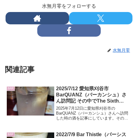
水無月零をフォローする
水無月零
関連記事
2025/7/12 愛知県刈谷市
BAR
BarQUANZ（バーカンシュ）さ
ん訪問記 その中でThe Sixth
Senseのティーニニック10年と
2025年7月12日に愛知県刈谷市の
J’sBar30周年PBシークレットハ
BarQUANZ（バーカンシュ）さんへ訪問
した時の酒を記事にしています。その中
イランド、Sealgair Nam
でThe Sixth Senseのティーニニック10年
Barrlaichアードナムルッカンの
とJ'sBar30周年PBシークレットハイラン
レビューもあり
ド、Sealgair Nam Barrlaichアードナムル
2022/7/9 Bar Thistle（バーシス
BAR
ッカンのレビューもしています