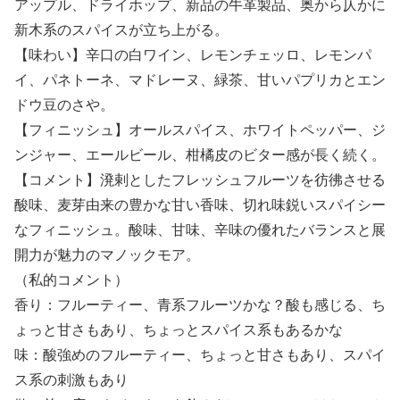
アップル、ドライホップ、新品の牛革製品、奥から仄かに
新木系のスパイスが立ち上がる。
【味わい】辛口の白ワイン、レモンチェッロ、レモンパ
イ、パネトーネ、マドレーヌ、緑茶、甘いパプリカとエン
ドウ豆のさや。
【フィニッシュ】オールスパイス、ホワイトペッパー、ジ
ンジャー、エールビール、柑橘皮のビター感が長く続く。
【コメント】溌剌としたフレッシュフルーツを彷彿させる
酸味、麦芽由来の豊かな甘い香味、切れ味鋭いスパイシー
なフィニッシュ。酸味、甘味、辛味の優れたバランスと展
開力が魅力のマノックモア。
（私的コメント）
香り：フルーティー、青系フルーツかな？酸も感じる、ち
ょっと甘さもあり、ちょっとスパイス系もあるかな
味：酸強めのフルーティー、ちょっと甘さもあり、スパイ
ス系の刺激もあり