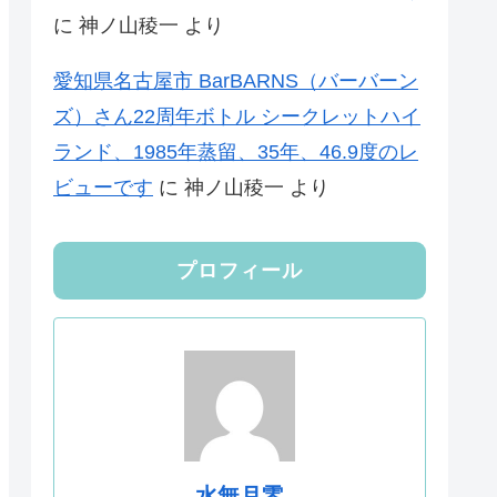
に
神ノ山稜一
より
愛知県名古屋市 BarBARNS（バーバーン
ズ）さん22周年ボトル シークレットハイ
ランド、1985年蒸留、35年、46.9度のレ
ビューです
に
神ノ山稜一
より
プロフィール
水無月零