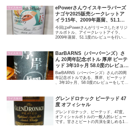
ePowerさんウイスキーラバーズ
ウイスキー
ナゴヤ2025販売シークレットア
イラ15年、2009年蒸留、51.1度
のレビューです
今回はePowerさんがリリースしたオリジ
ナルボトル、アイークレットアイラ、
2009年蒸留、51.1度のレビューを行いま
す。こちらのボトルはウイスキーラバー
ズナゴヤ2025にて販売されたウイスキー
です。会場にて数量限定で販売され、以
BarBARNS（バーバーンズ）さ
ウイスキー
降は通常...
ん 20周年記念ボトル 厚岸 ピーテ
ッド 3年10ヶ月 58.0度のレビュー
です
BarBARNS（バーバーンズ）さんの20周
年記念ボトルである、厚岸、ピーテッド
、3年10ヶ月、58.0度のレビューをしてい
ます。
グレンドロナック ピーテッド 47
ウイスキー
度 オフィシャル
グレンドロナック、ピーテッド、47度。
オフィシャルボトルの一般人的レビュー
です。甘さとピートの共演を楽しめる1本
です。