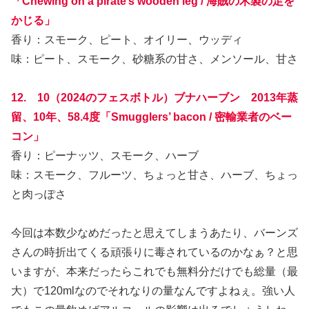
「Chewing on a pirate’s wooden leg / 海賊の木製の足を
かじる」
香り：スモーク、ピート、オイリー、ウッディ
味：ピート、スモーク、砂糖系の甘さ、メンソール、甘さ
12. 10（2024のフェスボトル）ブナハーブン 2013年蒸
留、10年、58.4度「Smugglers’ bacon / 密輸業者のベー
コン」
香り：ピーナッツ、スモーク、ハーブ
味：スモーク、フルーツ、ちょっと甘さ、ハーブ、ちょっ
と肉っぽさ
今回は本数少なめだったと思えてしまうあたり、バーンズ
さんの時折出てくる頑張りに毒されているのかなぁ？と思
いますが、本来だったらこれでも無料分だけでも総量（最
大）で120mlなのでそれなりの量なんですよねぇ。強い人