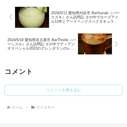
2024/5/11 愛知県刈谷市 BarSuzuki（バー
スズキ）さん訪問記 その中でローズアイ
ル12年とアードベックスペクタキュラー
のレビューもしています
2024/5/18 愛知県名古屋市 BarThistle（バ
ーシスル）さん訪問記 その中でディアジ
オスペシャル2023のグレンダランのレビ
ューもあり
コメント
コメントを書き込む
ホーム
ウイスキー