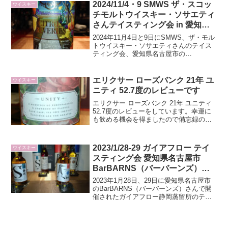
2024/11/4・9 SMWS ザ・スコッ
ウイスキー
チモルトウイスキー・ソサエティ
さんテイスティング会 in 愛知県
名古屋市BarBARNSさん（バー
2024年11月4日と9日にSMWS、ザ・モル
バーンズ）さん会場
トウイスキー・ソサエティさんのテイス
ティング会、愛知県名古屋市の
BarBARNSさん（バーバーンズ）さん会
場での酒を記事にしています。
エリクサー ローズバンク 21年 ユ
ウイスキー
ニティ 52.7度のレビューです
エリクサー ローズバンク 21年 ユニティ
52.7度のレビューをしています。幸運に
も飲める機会を得ましたので備忘録の意
味も含めて記事にしています。
2023/1/28-29 ガイアフロー テイ
ウイスキー
スティング会 愛知県名古屋市
BarBARNS（バーバーンズ）さ
ん会場に参加してきました
2023年1月28日、29日に愛知県名古屋市
のBarBARNS（バーバーンズ）さんで開
催されたガイアフロー静岡蒸留所のテイ
スティング会の様子を記事にしていま
す。