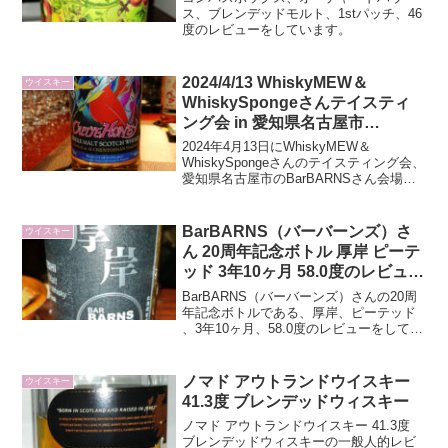
ュ）
ス、ブレンデッドモルト、1stパッチ、46
度のレビューをしています。
2024/4/13 WhiskyMEW＆
ウイスキー
WhiskySpongeさんテイスティ
ング会 in 愛知県名古屋市
BarBARNS（バーバーンズ）さ
2024年4月13日にWhiskyMEW＆
ん会場のレビュー（写真かなり多
WhiskySpongeさんのテイスティング会、
愛知県名古屋市のBarBARNSさん会場で
め）
の酒のレビューをしています。
BarBARNS（バーバーンズ）さ
ウイスキー
ん 20周年記念ボトル 厚岸 ピーテ
ッド 3年10ヶ月 58.0度のレビュー
です
BarBARNS（バーバーンズ）さんの20周
年記念ボトルである、厚岸、ピーテッド
、3年10ヶ月、58.0度のレビューをしてい
ます。
ノマド アウトランドウイスキー
ウイスキー
41.3度 ブレンデッドウィスキー
ノマド アウトランドウイスキー 41.3度
ブレンデッドウィスキーの一般人的レビ