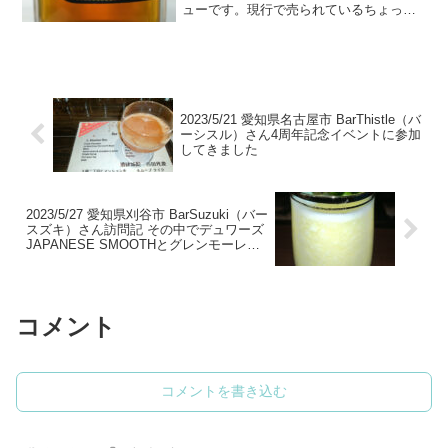
ューです。現行で売られているちょっと
変わったボトル形状と製法のウイスキー
です。
2023/5/21 愛知県名古屋市 BarThistle（バ
ーシスル）さん4周年記念イベントに参加
してきました
2023/5/27 愛知県刈谷市 BarSuzuki（バー
スズキ）さん訪問記 その中でデュワーズ
JAPANESE SMOOTHとグレンモーレン
ジ12年パロ・コルタドのレビューもして
います
コメント
コメントを書き込む