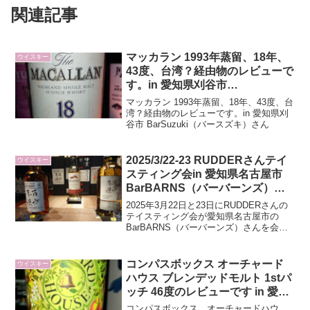
関連記事
マッカラン 1993年蒸留、18年、
ウイスキー
43度、台湾？経由物のレビューで
す。in 愛知県刈谷市
BarSuzuki（バースズキ）さん
マッカラン 1993年蒸留、18年、43度、台
湾？経由物のレビューです。in 愛知県刈
谷市 BarSuzuki（バースズキ）さん
2025/3/22-23 RUDDERさんテイ
ウイスキー
スティング会in 愛知県名古屋市
BarBARNS（バーバーンズ）さ
ん会場のレビューです
2025年3月22日と23日にRUDDERさんの
テイスティング会が愛知県名古屋市の
BarBARNS（バーバーンズ）さんを会場
にして行われました。その時の酒を記事
にしています。
コンパスボックス オーチャード
ウイスキー
ハウス ブレンデッドモルト 1stパ
ッチ 46度のレビューです in 愛知
県刈谷市 BarQuanz（バーカンシ
コンパスボックス、オーチャードハウ