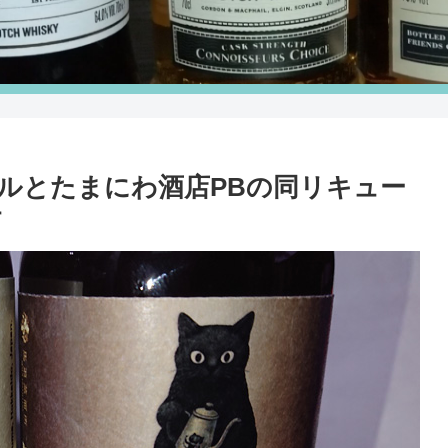
ルとたまにわ酒店PBの同リキュー
す