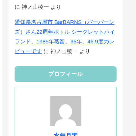
に
神ノ山稜一
より
愛知県名古屋市 BarBARNS（バーバーン
ズ）さん22周年ボトル シークレットハイ
ランド、1985年蒸留、35年、46.9度のレ
ビューです
に
神ノ山稜一
より
プロフィール
水無月零