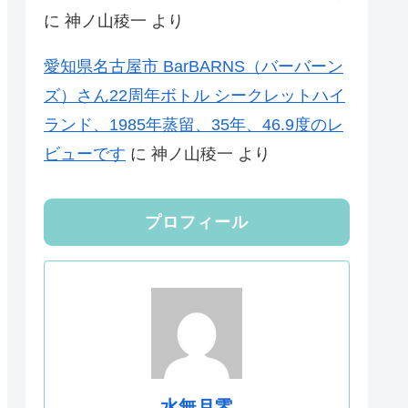
に
神ノ山稜一
より
愛知県名古屋市 BarBARNS（バーバーン
ズ）さん22周年ボトル シークレットハイ
ランド、1985年蒸留、35年、46.9度のレ
ビューです
に
神ノ山稜一
より
プロフィール
水無月零