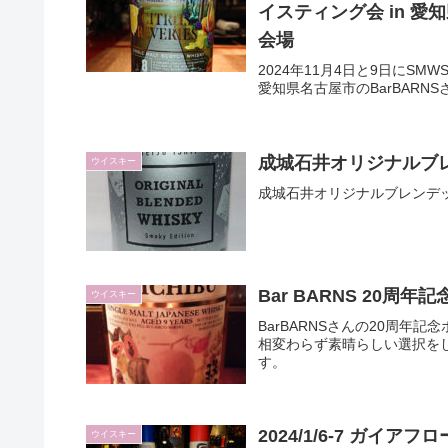
イスティング会 in 愛
会場
2024年11月4日と9日に
愛知県名古屋市のBarBAR
成城石井オリジナルブ
ウイスキー
成城石井オリジナルブレンデ
Bar BARNS 20周年記
ウイスキー
BarBARNSさんの20周年
相変わらず素晴らしい選択を
す。
2024/1/6-7 ガイア
ウイスキー