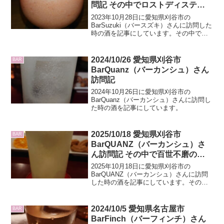
問記 その中でロストディスティ
ラリーシリーズのダラルーアンの
2023年10月28日に愛知県刈谷市の
レビューもあり
BarSuzuki（バースズキ）さんに訪問した
時の酒を記事にしています。その中でロ
ストディスティラリーシリーズのダラル
ーアンのレビューもしています。
2024/10/26 愛知県刈谷市
BAR
BarQuanz（バーカンシュ）さん
訪問記
2024年10月26日に愛知県刈谷市の
BarQuanz（バーカンシュ）さんに訪問し
た時の酒を記事にしています。
2025/10/18 愛知県刈谷市
BAR
BarQUANZ（バーカンシュ）さ
ん訪問記 その中で百世不磨の御
岳他4種ウイスキーのレビューも
2025年10月18日に愛知県刈谷市の
しています
BarQUANZ（バーカンシュ）さんに訪問
した時の酒を記事にしています。その中
で百世不磨の御岳他4種ウイスキーのレビ
ューもしています
2024/10/5 愛知県名古屋市
BAR
BarFinch（バーフィンチ）さん