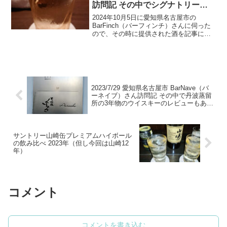
訪問記 その中でシグナトリーの
グレンアイラ37年のレビューもあ
2024年10月5日に愛知県名古屋市の
り
BarFinch（バーフィンチ）さんに伺った
ので、その時に提供された酒を記事にし
ていきます。フィンチさんに行く時は大
体食事後ということで、ハイボールを頼
んで口の中リセットするんですが、今回
もそうで、今回...
2023/7/29 愛知県名古屋市 BarNave（バ
ーネイブ）さん訪問記 その中で丹波蒸留
所の3年物のウイスキーのレビューもあり
【初訪問】
サントリー山崎缶プレミアムハイボール
の飲み比べ 2023年（但し今回は山崎12
年）
コメント
コメントを書き込む