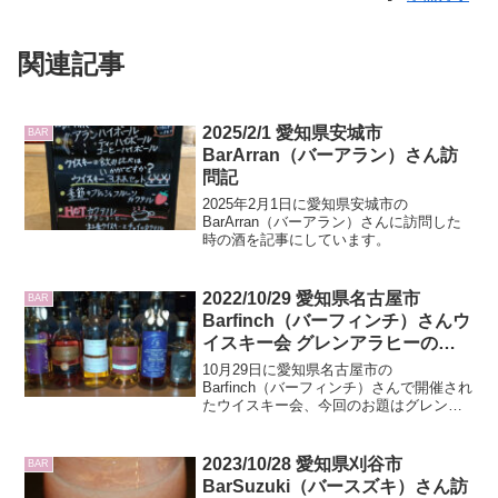
関連記事
2025/2/1 愛知県安城市
BAR
BarArran（バーアラン）さん訪
問記
2025年2月1日に愛知県安城市の
BarArran（バーアラン）さんに訪問した
時の酒を記事にしています。
2022/10/29 愛知県名古屋市
BAR
Barfinch（バーフィンチ）さんウ
イスキー会 グレンアラヒーの会
に参加してきました
10月29日に愛知県名古屋市の
Barfinch（バーフィンチ）さんで開催され
たウイスキー会、今回のお題はグレンア
ラヒーで8本出てきました。内容を記事に
しています。
2023/10/28 愛知県刈谷市
BAR
BarSuzuki（バースズキ）さん訪