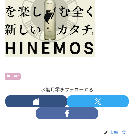
BAR
水無月零をフォローする
水無月零