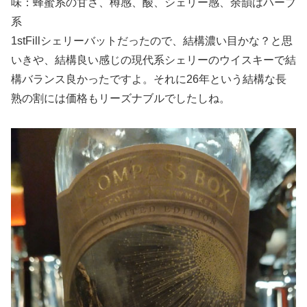
味：蜂蜜系の甘さ、樽感、酸、シェリー感、余韻はハーブ
系
1stFillシェリーバットだったので、結構濃い目かな？と思
いきや、結構良い感じの現代系シェリーのウイスキーで結
構バランス良かったですよ。それに26年という結構な長
熟の割には価格もリーズナブルでしたしね。