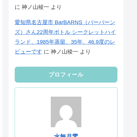
に
神ノ山稜一
より
愛知県名古屋市 BarBARNS（バーバーン
ズ）さん22周年ボトル シークレットハイ
ランド、1985年蒸留、35年、46.9度のレ
ビューです
に
神ノ山稜一
より
プロフィール
水無月零