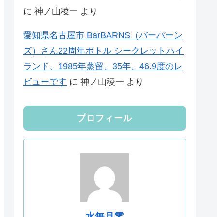
に
神ノ山稜一
より
愛知県名古屋市 BarBARNS（バーバーン
ズ）さん22周年ボトル シークレットハイ
ランド、1985年蒸留、35年、46.9度のレ
ビューです
に
神ノ山稜一
より
プロフィール
水無月零