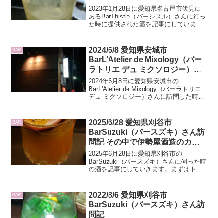
2023年1月28日に愛知県名古屋市伏見に
あるBarThistle（バーシスル）さんに行っ
た時に提供された酒を記事にしていま
す。
2024/6/8 愛知県安城市
BAR
BarL’Atelier de Mixology（バー
ラトリエ デュ ミクソロジー）さ
ん訪問記
2024年6月8日に愛知県安城市の
BarL'Atelier de Mixology（バーラトリエ
デュ ミクソロジー）さんに訪問した時の
酒を記事にしています。ミクソロジーカ
クテルの世界の一端を知ってください。
2025/6/28 愛知県刈谷市
BAR
BarSuzuki（バースズキ）さん訪
問記 その中で伊勢屋酒造のカフ
ェアマーロのレビューもあり
2025年6月28日に愛知県刈谷市の
BarSuzuki（バースズキ）さんに伺った時
の酒を記事にしていきます。まずはトッ
プ画像のパッションフルーツのカクテル
ですね。すっきり系ではありますが、ち
ょっと苦みもある複雑味系のカクテルで
2022/8/6 愛知県刈谷市
BAR
美味しかったで...
BarSuzuki（バースズキ）さん訪
問記