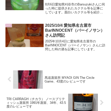
8月6日愛知県刈谷市のBarsuzukiさんに伺
った時に提供されたカクテル等を記事に
しています。面白いカクテル等を紹介し
てますよ。
2025/10/4 愛知県名古屋市
BAR
BarINNOCENT（バーイノサン）
さん訪問記
2025年10月4日に愛知県名古屋市の
BarINNOCENT（バーイノサン）さんに訪
問した時の酒を記事にしています。
馬追蒸留所 MYAOI GIN The Circle
Game、43度のレビューです
TRI CARRAGH（チカラ） ノースブリテ
ィッシュ蒸留所 1991年蒸留、34年、43.5
度のレビューです