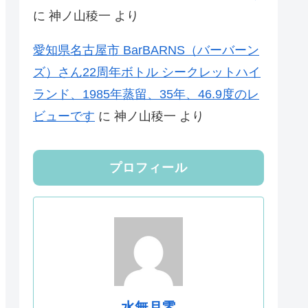
に
神ノ山稜一
より
愛知県名古屋市 BarBARNS（バーバーン
ズ）さん22周年ボトル シークレットハイ
ランド、1985年蒸留、35年、46.9度のレ
ビューです
に
神ノ山稜一
より
プロフィール
水無月零