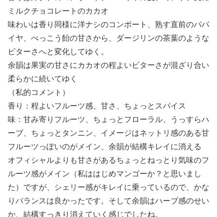
ミルクチョコレートのカカオ
味わいは香り同様に洋ナシのコンポート、熟す直前のパパ
イヤ、べっこう飴の甘さから、ダージリンの茶葉のような
ビターさへと変化してゆく。
余韻は果実の甘さにカカオの程よいビターさが混ざり合い
柔らかに続いてゆく
（私的コメント）
香り：程よいフルーツ感、甘さ、ちょっとスパイス
味：甘み寄りフルーツ、ちょっとフローラル、うっすらハ
ーブ、ちょっとタンニン、イメージはネットリ感のある甘
フルーツっぽいのがメイン、余韻が結構キレイに消える
オフィシャルよりも甘さがあるちょっとねっとり気味のフ
ルーツ感がメイン（私ははじめマンゴーか？と思いまし
た）ですが、シェリー感がキレイに乗っているので、かな
りバランスは良かったです。そして余韻はハーブ感のせい
か、結構すっきり消えていく感じでしたね。