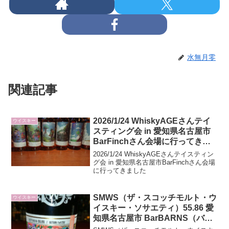
水無月零
関連記事
2026/1/24 WhiskyAGEさんテイ
ウイスキー
スティング会 in 愛知県名古屋市
BarFinchさん会場に行ってきま
した
2026/1/24 WhiskyAGEさんテイスティン
グ会 in 愛知県名古屋市BarFinchさん会場
に行ってきました
SMWS（ザ・スコッチモルト・ウ
ウイスキー
イスキー・ソサエティ）55.86 愛
知県名古屋市 BarBARNS（バー
バーンズ）さん21周年記念コラボ