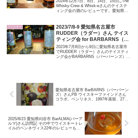
2024年12月7日、8日、14日、15日にThe
ん会場
Whisky-Crew & Whisk-eさんのテイステ
ィング会の酒のレビューです。愛知県名
古屋市のBarBARNS（バーバーンズ）さ
んを会場にして開催されていました。
2023/7/8-9 愛知県名古屋市
ウイスキー
RUDDER（ラダー）さん テイス
ティング会 for BARBARNS（バ
ーバーンズ）さん会場に参加して
2023年7月8日から9日に愛知県名古屋市
きました
でRUDDER（ラダー）さんのテイスティ
ング会がBARBARNS（バーバーンズ）さ
んを会場にして開催されました。その様
子を記事にしています。
愛知県名古屋市 BarBARNS（バーバーン
ズ）さんPB ウイスキーファインドさん
コラボ、ベンリネス、1997年蒸留、27
年、53.7度のレビューです
2025/8/23 愛知県刈谷市 BarALMA(バーア
ルマ)さん訪問記 その中でウイスキートレ
イルのベンネヴィス22年のレビューもあ
り