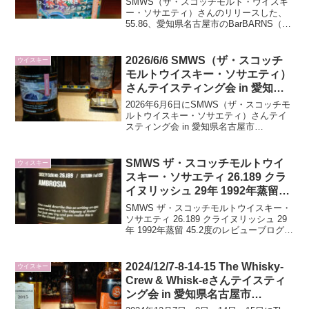
SMWS（ザ・スコッチモルト・ウイスキ
ボトル ロイヤルブラックラ 2009
ー・ソサエティ）さんのリリースした、
55.86、愛知県名古屋市のBarBARNS（バ
年蒸留、13年、57.4度のレビュー
ーバーンズ）さん21周年記念コラボボト
です
ルであるロイヤルブラックラ、2009年蒸
留、13年、57.4度のレビューをしていま
2026/6/6 SMWS（ザ・スコッチ
ウイスキー
す。
モルトウイスキー・ソサエティ）
さんテイスティング会 in 愛知県
名古屋市BarBARNS（バーバー
2026年6月6日にSMWS（ザ・スコッチモ
ンズ）さん会場に行ってきました
ルトウイスキー・ソサエティ）さんテイ
スティング会 in 愛知県名古屋市
BarBARNS（バーバーンズ）さん会場に
行ってきましたので、その時の酒を記事
にしています
SMWS ザ・スコッチモルトウイ
ウィスキー
スキー・ソサエティ 26.189 クラ
イヌリッシュ 29年 1992年蒸留
45.2度
SMWS ザ・スコッチモルトウイスキー・
ソサエティ 26.189 クライヌリッシュ 29
年 1992年蒸留 45.2度のレビューブログで
す。
2024/12/7-8-14-15 The Whisky-
ウイスキー
Crew & Whisk-eさんテイスティ
ング会 in 愛知県名古屋市
BarBARNS（バーバーンズ）さ