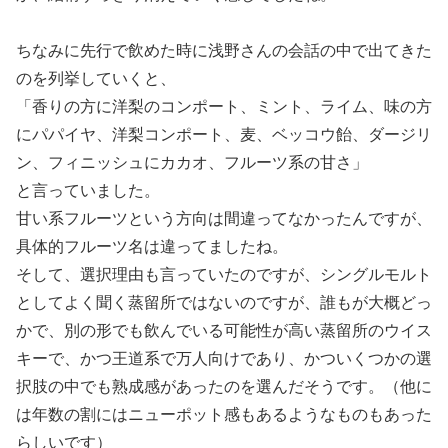
ちなみに先行で飲めた時に浅野さんの会話の中で出てきた
のを列挙していくと、
「香りの方に洋梨のコンポート、ミント、ライム、味の方
にパパイヤ、洋梨コンポート、麦、ベッコウ飴、ダージリ
ン、フィニッシュにカカオ、フルーツ系の甘さ」
と言っていました。
甘い系フルーツという方向は間違ってなかったんですが、
具体的フルーツ名は違ってましたね。
そして、選択理由も言っていたのですが、シングルモルト
としてよく聞く蒸留所ではないのですが、誰もが大概どっ
かで、別の形でも飲んでいる可能性が高い蒸留所のウイス
キーで、かつ王道系で万人向けであり、かついくつかの選
択肢の中でも熟成感があったのを選んだそうです。（他に
は年数の割にはニューポット感もあるようなものもあった
らしいです）